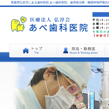
青森県弘前市にある歯科医院 あべ歯科医院。歯周病治療・睡眠時無呼吸
平日)9:2
水曜)9:2
土曜)9:2
※祝日の
【休診日